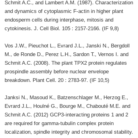
Schmit A.C., and Lambert A.M. (1987). Characterization
and dynamics of cytoplasmic F-actin in higher plant
endosperm cells during interphase, mitosis and
cytokinesis. J. Cell Biol. 105 : 2157-2166. (IF 9,8)
Vos J.W., Pieuchot L., Evrard J.L., Janski N., Bergdoll
M., de Ronde D., Perez L.H., Sardon T., Vernos I. and
Schmit A.C. (2008). The plant TPX2 protein regulates
prospindle assembly before nuclear envelope
breakdown. Plant Cell. 20 : 2783-97. (IF 10,5)
Janksi N., Masoud K., Batzenschlager M., Herzog E.,
Evrard J.L., Houlné G., Bourge M., Chabouté M.E. and
Schmit A.C. (2012) GCP3-interacting proteins 1 and 2
are required for gamma-tubulin complex protein
localization, spindle integrity and chromosomal stability.