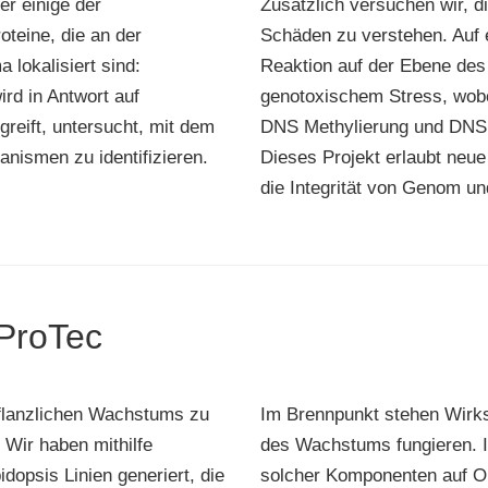
er einige der
Zusätzlich versuchen wir, d
teine, die an der
Schäden zu verstehen. Auf e
lokalisiert sind:
Reaktion auf der Ebene des
ird in Antwort auf
genotoxischem Stress, wobe
reift, untersucht, mit dem
DNS Methylierung und DNS E
nismen zu identifizieren.
Dieses Projekt erlaubt neue
die Integrität von Genom u
gProTec
pflanzlichen Wachstums zu
Im Brennpunkt stehen Wirksto
. Wir haben mithilfe
des Wachstums fungieren. I
opsis Linien generiert, die
solcher Komponenten auf O