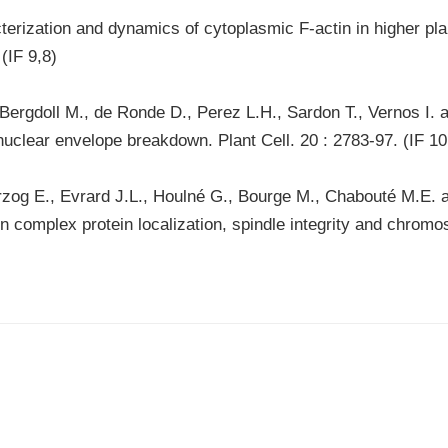
erization and dynamics of cytoplasmic F-actin in higher pla
(IF 9,8)
, Bergdoll M., de Ronde D., Perez L.H., Sardon T., Vernos I.
nuclear envelope breakdown. Plant Cell. 20 : 2783-97. (IF 10
zog E., Evrard J.L., Houlné G., Bourge M., Chabouté M.E. 
 complex protein localization, spindle integrity and chromoso